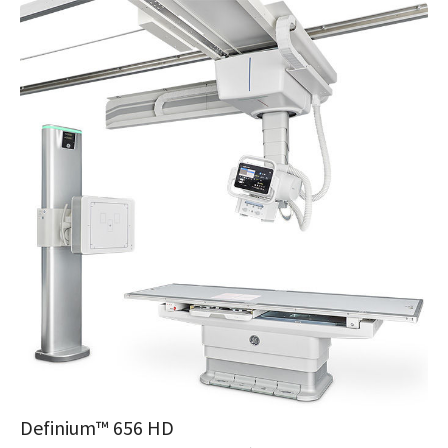
Definium™ 656 HD