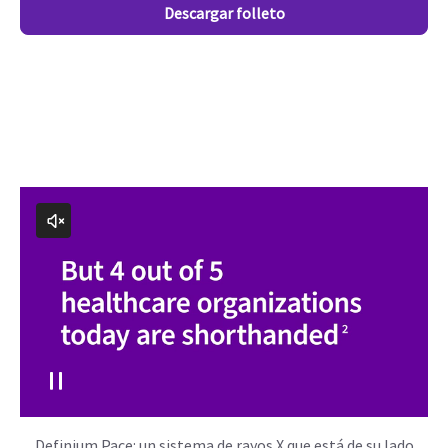
Descargar folleto
Definium Pace: un sistema de rayos X que está de su lado