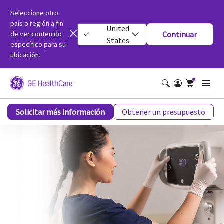
Seleccione otro
país o región a fin
United
de ver contenido
Continuar
States
específico para su
ubicación.
Definium™ Pace
Solicitar más información
Obtener un presupuesto