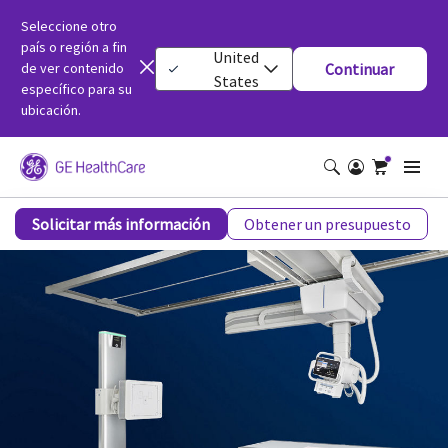
Seleccione otro
país o región a fin
United
de ver contenido
Continuar
States
específico para su
ubicación.
Definium™ 656 HD
Solicitar más información
Obtener un presupuesto