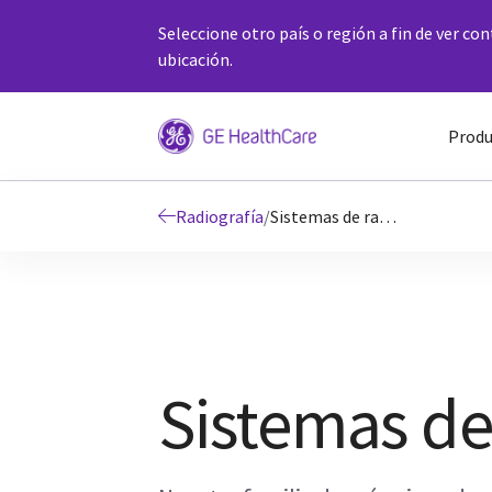
Seleccione otro país o región a fin de ver co
ubicación.
Produ
Radiografía
/
Sistemas de radiografía fijos
Sistemas de 