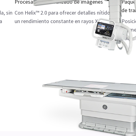
Procesamiento avanzado de imágenes
Paquet
de tra
a, sin
Con Helix™ 2.0 para ofrecer detalles nítidos y
a
un rendimiento constante en rayos X
Posici
exámen
paque