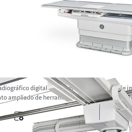
HD
radiográfico digital de GE con procesamiento de
to ampliado de herramientas de análisis y automa