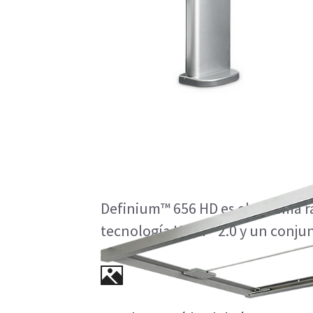
Definium™ 656 
Definium™ 656 HD es el sistema 
tecnología Helix™ 2.0 y un conjun