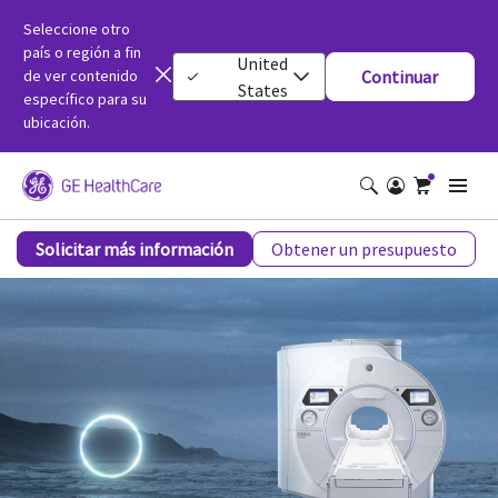
Seleccione otro
país o región a fin
United
de ver contenido
Continuar
States
específico para su
ubicación.
Escáner de imr de diámetro amplio SIGNA Premier Evo de 3 T
Solicitar más información
Obtener un presupuesto