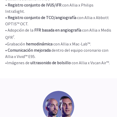
• Registro conjunto de IVUS/iFR
con Allia x Philips
IntraSight.
• Registro conjunto de TCO/angiografía
con Allia x Abbott
OPTIS™ OCT.
• Adopción de la
FFR basada en angiografía
con Allia x Medis
7
QFR
.
•Grabación
hemodinámica
con Allia x Mac-Lab™.
• Comunicación mejorada
dentro del equipo coronario con
Allia x Vivid™ E95.
•Imágenes de
ultrasonido de bolsillo
con Allia x Vscan Air™.