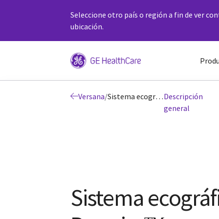
Seleccione otro país o región a fin de ver co
ubicación.
Produ
Versana
/
Sistema ecográfico Versana Premierᵀᴹ
Descripción
general
Sistema ecográf