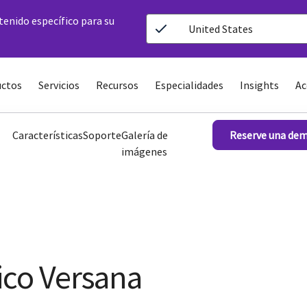
ntenido específico para su
United States
ctos
Servicios
Recursos
Especialidades
Insights
Ac
Características
Soporte
Galería de
Reserve una de
imágenes
ico Versana