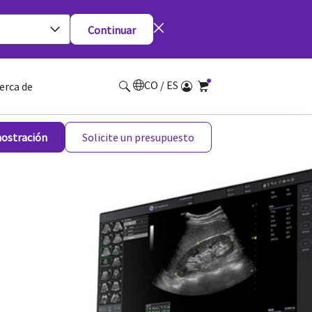
Continuar
CO / ES
erca de
mostración
Solicite un presupuesto