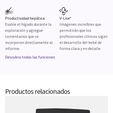
imágenes Whizz
Etiquetado de los órganos
Presione un botón para
del cuadrante superior
optimizar una imagen de
derecho automatizado y
forma automática, incluso
habilitado con inteligencia
cuando se mueve de una
artificial (riñón derecho,
estructura a otra.
hígado y vesícula biliar).
Productividad hepática
V-Live*
Evalúe el hígado durante la
Imágenes increíbles que
exploración y agregue
permitirán que los
comentarios que se
profesionales clínicos sigan
incorporan directamente al
el desarrollo del bebé de
informe.
forma clara y en detalle.
Descubra todas las funciones