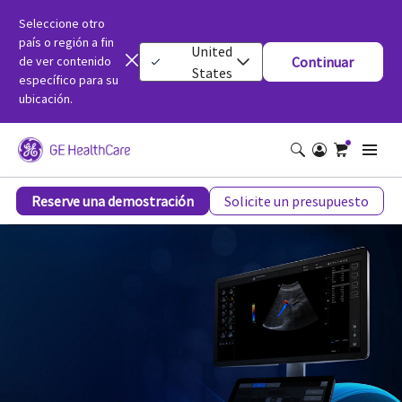
Seleccione otro
país o región a fin
United
de ver contenido
Continuar
States
específico para su
ubicación.
Sistema de ultrasonido Versana Balance
Reserve una demostración
Solicite un presupuesto