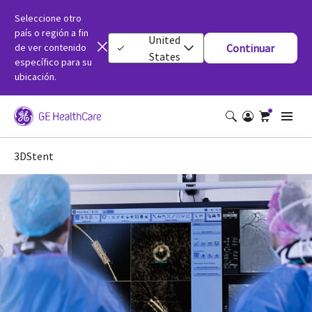
Seleccione otro
país o región a fin
United
de ver contenido
Continuar
States
específico para su
ubicación.
3DStent